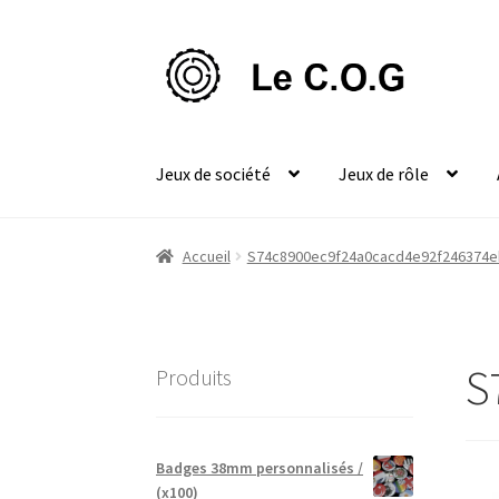
Aller
Aller
à
au
la
contenu
navigation
Jeux de société
Jeux de rôle
Accueil
S74c8900ec9f24a0cacd4e92f246374e
S
Produits
Badges 38mm personnalisés /
(x100)