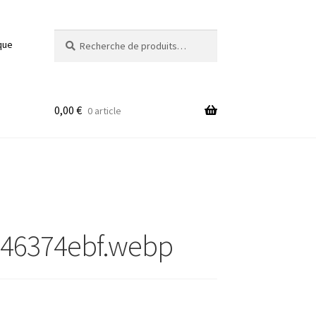
Recherche
Recherche
que
pour :
0,00
€
0 article
246374ebf.webp