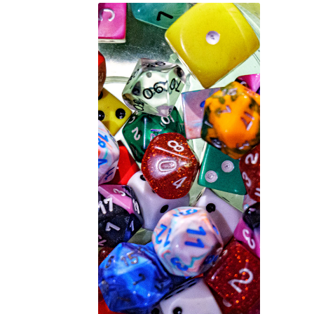
d
l’a