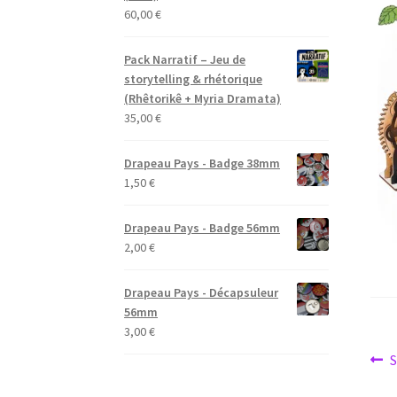
60,00
€
Pack Narratif – Jeu de
storytelling & rhétorique
(Rhêtorikê + Myria Dramata)
35,00
€
Drapeau Pays - Badge 38mm
1,50
€
Drapeau Pays - Badge 56mm
2,00
€
Drapeau Pays - Décapsuleur
56mm
3,00
€
Na
A
S
p