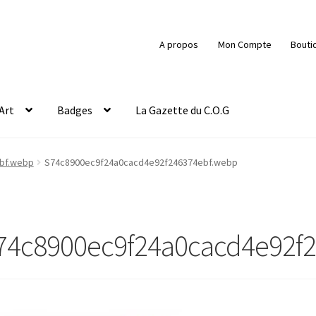
A propos
Mon Compte
Bouti
Art
Badges
La Gazette du C.O.G
bf.webp
S74c8900ec9f24a0cacd4e92f246374ebf.webp
74c8900ec9f24a0cacd4e92f