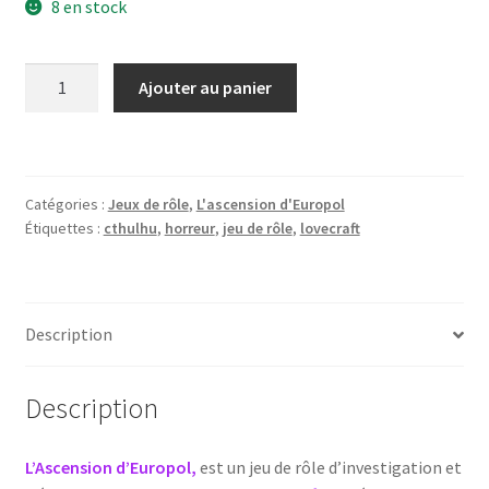
8 en stock
quantité
Ajouter au panier
de
Coffret
:
La
Catégories :
Jeux de rôle
,
L'ascension d'Europol
crue
Étiquettes :
cthulhu
,
horreur
,
jeu de rôle
,
lovecraft
centennale
+
Un
souffle
Description
dans
la
Description
nuit
-
L’ascension
L’Ascension d’Europol,
est un jeu de rôle d’investigation et
d'Europol