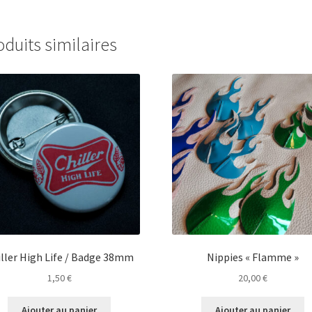
oduits similaires
iller High Life / Badge 38mm
Nippies « Flamme »
1,50
€
20,00
€
Ajouter au panier
Ajouter au panier