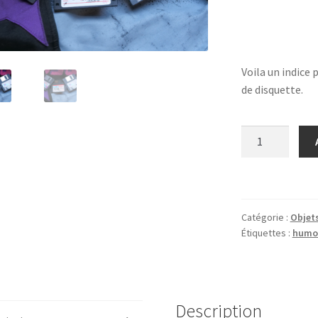
Voila un indice 
de disquette.
quantité
de
Un
Indice
Catégorie :
Objets
Étiquettes :
humo
Description