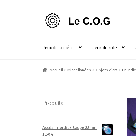
Aller
Aller
à
au
la
contenu
navigation
Jeux de société
Jeux de rôle
Accueil
Miscellanées
Objets d'art
Un Indi
Produits
Accès interdit / Badge 38mm
1,50
€