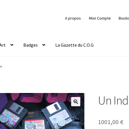
A propos
Mon Compte
Bouti
Art
Badges
La Gazette du C.O.G
ce
Un Ind
🔍
1001,00
€