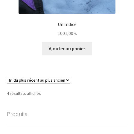
Un Indice
1001,00
€
Ajouter au panier
Trié
4 résultats affichés
du
plus
Produits
récent
au
plus
ancien