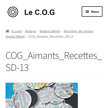
Aller
Aller
Menu
à
au
la
contenu
Ouvrir
Jeux de société
navigation
le
Accueil
Badges
Badges 88mm
Recettes de cuisine
menu
Ouvrir
Aimant 88mm
COG_Aimants_Recettes_SD-13
Jeux de rôle
enfant
le
menu
Ouvrir
Art
COG_Aimants_Recettes_
enfant
le
menu
Ouvrir
Badges
SD-13
enfant
le
menu
La Gazette du C.O.G
enfant