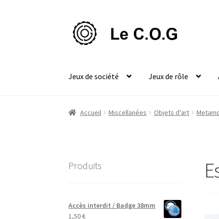
Aller
Aller
à
au
la
contenu
navigation
Jeux de société
Jeux de rôle
Accueil
Miscellanées
Objets d'art
Metamor
E
Produits
Accès interdit / Badge 38mm
1,50
€