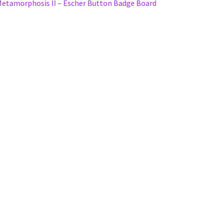
vigation
rticle
etamorphosis II – Escher Button Badge Board
récédent :
e
rticle