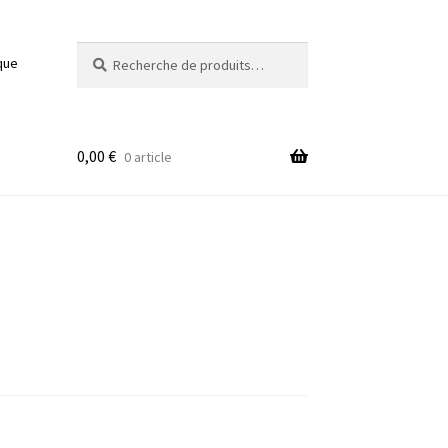
Recherche
Recherche
que
pour :
0,00
€
0 article