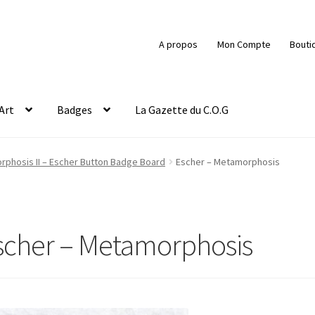
A propos
Mon Compte
Bouti
Art
Badges
La Gazette du C.O.G
phosis II – Escher Button Badge Board
Escher – Metamorphosis
scher – Metamorphosis