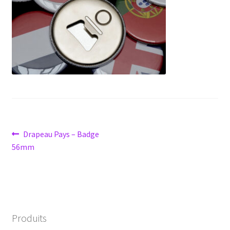
Navigation
Article
Drapeau Pays – Badge
précédent :
56mm
de
l’article
Produits